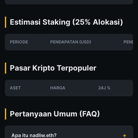
Estimasi Staking (25% Alokasi)
PERIODE
PENDAPATAN (USD)
PENDA
Pasar Kripto Terpopuler
ASET
HARGA
24J %
Pertanyaan Umum (FAQ)
Apa itu nadliw.eth?