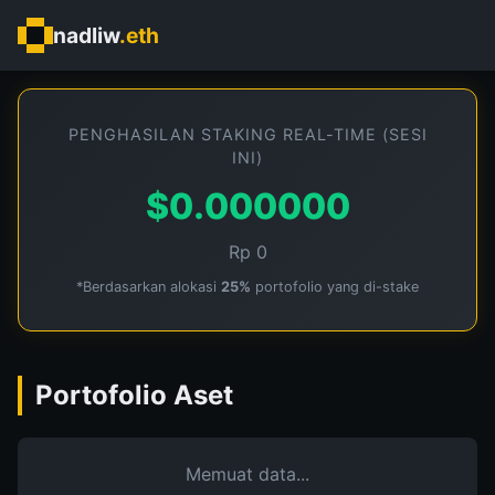
nadliw
.eth
PENGHASILAN STAKING REAL-TIME (SESI
INI)
$0.000000
Rp 0
*Berdasarkan alokasi
25%
portofolio yang di-stake
Portofolio Aset
Memuat data...